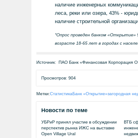
наличие инженерных коммуникаций
леса, реки или озера, 43% - юри
наличие строительной организаци
*Опрос проведен банком «Открытие» 5
возрасте 18-65 лет в городах с насел
Источник:
ПАО Банк «Финансовая Корпорация О
Просмотров: 904
Метки:
Статистика
Банк «Открытие»
загородная не
Новости по теме
УБРиР принял участие в обсуждении
ВТБ сф
перспектив рынка ИЖС на выставке
инжене
Open Village Ural
недви