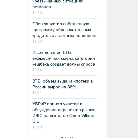
чрезвычайных ситуациях
регионов
12:40
Сбер запустил собственную
программу образовательных
кредитов с льготным периодом
12:33
Исследование ВТБ:
ежемесячная смена категорий
кешбэка создает волны спроса
12:14
ВТБ: объем выдачи ипотеки в
России вырос на 38%
11:52
УБРиР принял участие в
обсуждении перспектив рынка
ИЖС на выставке Open Village
Ural
10:40