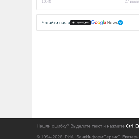
10:40
27 июля
Читайте нас в
Нашли ошибку? Выделите текст и нажмите
Ctrl+E
© 1994-2026.
РИА "БанкИнформСервис". Екатери