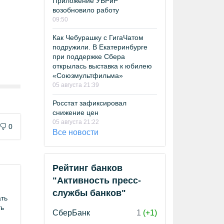
Приложение УБРиР
возобновило работу
09:50
Как Чебурашку с ГигаЧатом
подружили. В Екатеринбурге
при поддержке Сбера
открылась выставка к юбилею
«Союзмультфильма»
05 августа 21:39
Росстат зафиксировал
снижение цен
05 августа 21:22
0
Все новости
Рейтинг банков
"Активность пресс-
службы банков"
ать
ть
СберБанк
1
(+1)