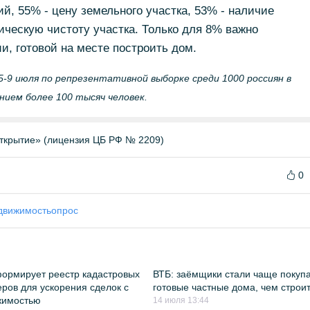
, 55% - цену земельного участка, 53% - наличие
дическую чистоту участка. Только для 8% важно
и, готовой на месте построить дом.
-9 июля по репрезентативной выборке среди 1000 россиян в
ением более 100 тысяч человек.
ткрытие» (лицензия ЦБ РФ № 2209)
0
движимость
опрос
ормирует реестр кадастровых
ВТБ: заёмщики стали чаще покуп
ров для ускорения сделок с
готовые частные дома, чем строи
жимостью
14 июля 13:44