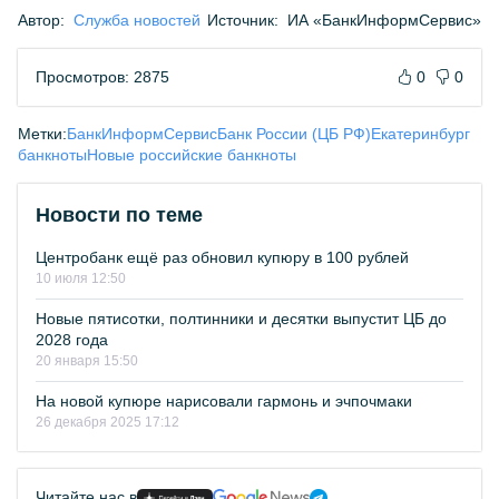
Автор:
Служба новостей
Источник:
ИА «БанкИнформСервис»
Просмотров: 2875
0
0
Метки:
БанкИнформСервис
Банк России (ЦБ РФ)
Екатеринбург
банкноты
Новые российские банкноты
Новости по теме
Центробанк ещё раз обновил купюру в 100 рублей
10 июля 12:50
Новые пятисотки, полтинники и десятки выпустит ЦБ до
2028 года
20 января 15:50
На новой купюре нарисовали гармонь и эчпочмаки
26 декабря 2025 17:12
Читайте нас в