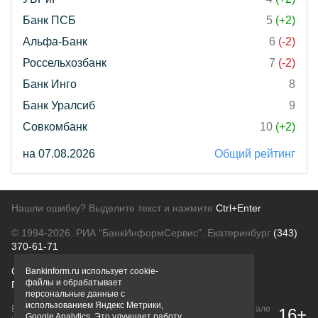
Банк ПСБ
5
(+2)
Альфа-Банк
6
(-2)
Россельхозбанк
7
(-2)
Банк Инго
8
Банк Уралсиб
9
Совкомбанк
10
(+2)
на 07.08.2026
Общий рейтинг
Нашли ошибку? Выделите текст и нажмите
Ctrl+Enter
© 1994-2026.
РИА "БанкИнформСервис". Екатеринбург
(343)
370-61-71
О проекте
Политика конфиденциальности
Bankinform.ru использует cookie-
файлы и обрабатывает
Правовая информация
Для рекламодателей
персональные данные с
использованием Яндекс Метрики,
Вся информация о продуктах банков, размещенная на портале
16+
Google Analytics. Это улучшает работу