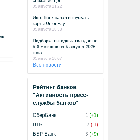
снижение цен
05 августа 21:22
Инго Банк начал выпускать
карты UnionPay
05 августа 18:38
ак
Подборка выгодных вкладов на
5-6 месяцев на 5 августа 2026
года
05 августа 18:07
Все новости
Рейтинг банков
"Активность пресс-
службы банков"
СберБанк
1
(+1)
ВТБ
2
(-1)
ББР Банк
3
(+9)