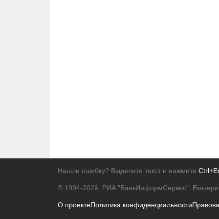
Нашли ошибку? Выделите текст и нажмите
Ctrl+E
© 1994-2026.
РИА "БанкИнформСервис". Екатери
О проекте
Политика конфиденциальности
Правов