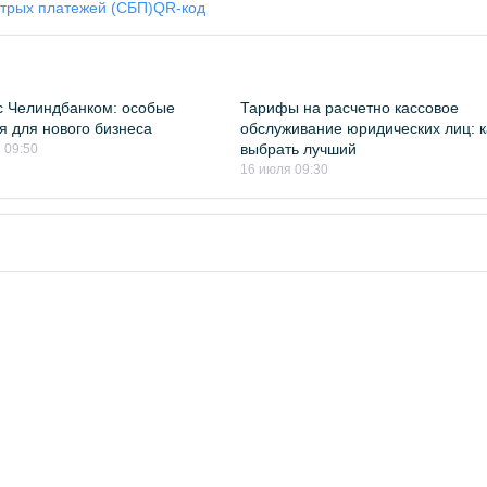
трых платежей (СБП)
QR-код
с Челиндбанком: особые
Тарифы на расчетно кассовое
я для нового бизнеса
обслуживание юридических лиц: к
выбрать лучший
 09:50
16 июля 09:30