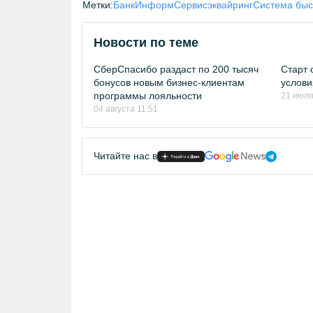
Метки:
БанкИнформСервис
эквайринг
Система быс
Новости по теме
СберСпасибо раздаст по 200 тысяч
Старт 
бонусов новым бизнес-клиентам
услови
программы лояльности
21 июля
04 августа 11:51
Читайте нас в