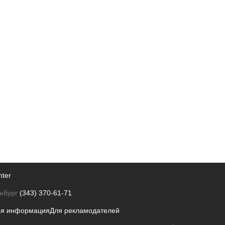
nter
нбург
(343) 370-61-71
ая информация
Для рекламодателей