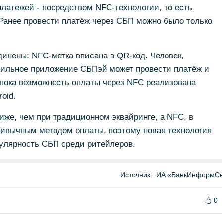
латежей - посредством NFC-технологии, то есть
Ранее провести платёж через СБП можно было только
динены: NFC-метка вписана в QR-код. Человек,
ильное приложение СБПэй может провести платёж и
 пока возможность оплаты через NFC реализована
oid.
же, чем при традиционном эквайринге, а NFC, в
ривычным методом оплаты, поэтому новая технология
улярность СБП среди ритейлеров.
Источник:
ИА «БанкИнформСе
0