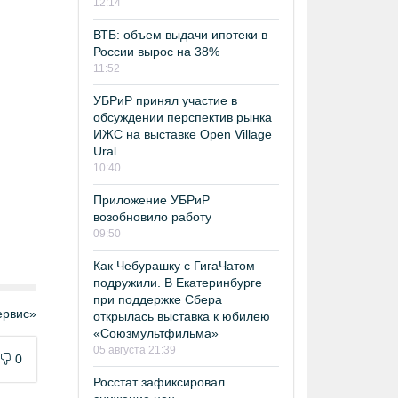
12:14
ВТБ: объем выдачи ипотеки в
России вырос на 38%
11:52
УБРиР принял участие в
обсуждении перспектив рынка
ИЖС на выставке Open Village
Ural
10:40
Приложение УБРиР
возобновило работу
09:50
Как Чебурашку с ГигаЧатом
подружили. В Екатеринбурге
при поддержке Сбера
рвис»
открылась выставка к юбилею
«Союзмультфильма»
05 августа 21:39
0
Росстат зафиксировал