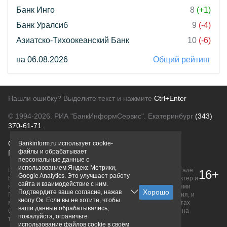
Банк Инго
8
(+1)
Банк Уралсиб
9
(-4)
Азиатско-Тихоокеанский Банк
10
(-6)
на 06.08.2026
Общий рейтинг
Нашли ошибку? Выделите текст и нажмите
Ctrl+Enter
© 1994-2026.
РИА "БанкИнформСервис". Екатеринбург
(343)
370-61-71
О проекте
Политика конфиденциальности
Bankinform.ru использует cookie-
файлы и обрабатывает
Правовая информация
Для рекламодателей
персональные данные с
использованием Яндекс Метрики,
Вся информация о продуктах банков, размещенная на портале
16+
Google Analytics. Это улучшает работу
bankinform.ru, носит исключительно ознакомительный характер и
сайта и взаимодействие с ним.
не является публичной офертой, определяемой положениями
Подтвердите ваше согласие, нажав
ГК РФ. Информация не содержит точного и полного описания, и
кнопу Ок. Если вы не хотите, чтобы
может быть изменена. Конечные условия уточняйте на сайтах
ваши данные обрабатывались,
банков или при личном обращении. Исключительное право на
пожалуйста, ограничьте
товарные знаки принадлежит их правообладателям.
использование файлов cookie в своём