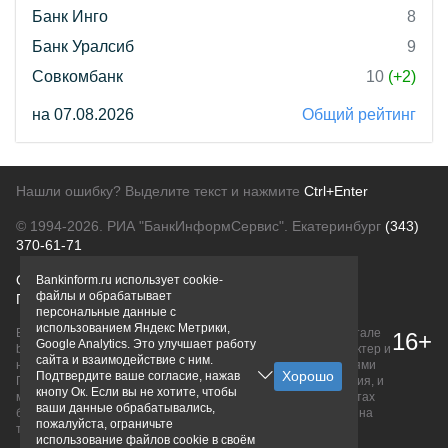
Банк Инго
8
Банк Уралсиб
9
Совкомбанк
10
(+2)
на 07.08.2026
Общий рейтинг
Нашли ошибку? Выделите текст и нажмите
Ctrl+Enter
© 1994-2026.
РИА "БанкИнформСервис". Екатеринбург
(343)
370-61-71
О проекте
Политика конфиденциальности
Bankinform.ru использует cookie-
файлы и обрабатывает
Правовая информация
Для рекламодателей
персональные данные с
использованием Яндекс Метрики,
Вся информация о продуктах банков, размещенная на портале
16+
Google Analytics. Это улучшает работу
bankinform.ru, носит исключительно ознакомительный характер и
сайта и взаимодействие с ним.
не является публичной офертой, определяемой положениями
Подтвердите ваше согласие, нажав
ГК РФ. Информация не содержит точного и полного описания, и
кнопу Ок. Если вы не хотите, чтобы
может быть изменена. Конечные условия уточняйте на сайтах
ваши данные обрабатывались,
банков или при личном обращении. Исключительное право на
пожалуйста, ограничьте
товарные знаки принадлежит их правообладателям.
использование файлов cookie в своём