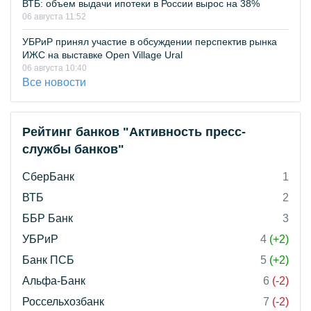
ВТБ: объем выдачи ипотеки в России вырос на 38%
06 августа 11:52
УБРиР принял участие в обсуждении перспектив рынка
ИЖС на выставке Open Village Ural
06 августа 10:40
Все новости
Рейтинг банков "Активность пресс-
службы банков"
СберБанк
1
ВТБ
2
ББР Банк
3
УБРиР
4
(+2)
Банк ПСБ
5
(+2)
Альфа-Банк
6
(-2)
Россельхозбанк
7
(-2)