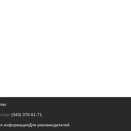
nter
нбург
(343) 370-61-71
ая информация
Для рекламодателей