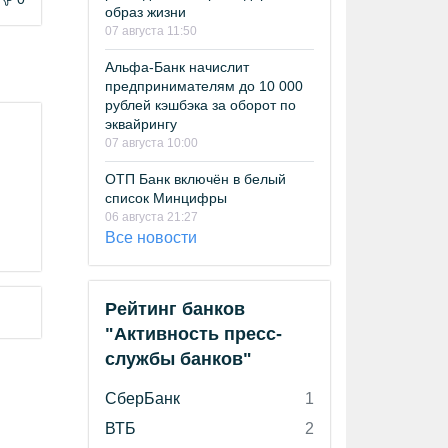
образ жизни
07 августа 11:50
Альфа-Банк начислит
предпринимателям до 10 000
рублей кэшбэка за оборот по
эквайрингу
07 августа 10:00
ОТП Банк включён в белый
список Минцифры
06 августа 21:27
Все новости
Рейтинг банков
"Активность пресс-
службы банков"
СберБанк
1
ВТБ
2