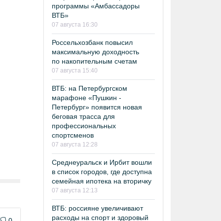
программы «Амбассадоры
ВТБ»
07 августа 16:30
Россельхозбанк повысил
максимальную доходность
по накопительным счетам
07 августа 15:40
ВТБ: на Петербургском
марафоне «Пушкин -
Петербург» появится новая
беговая трасса для
профессиональных
спортсменов
07 августа 12:28
Среднеуральск и Ирбит вошли
в список городов, где доступна
семейная ипотека на вторичку
07 августа 12:13
ВТБ: россияне увеличивают
расходы на спорт и здоровый
0