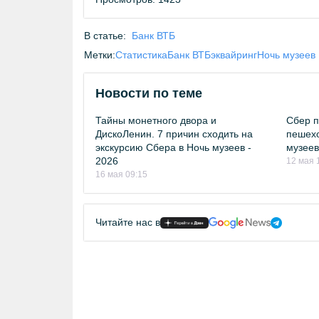
В статье:
Банк ВТБ
Метки:
Статистика
Банк ВТБ
эквайринг
Ночь музеев
Новости по теме
Тайны монетного двора и
Сбер п
ДискоЛенин. 7 причин сходить на
пешехо
экскурсию Сбера в Ночь музеев -
музеев
2026
12 мая 
16 мая 09:15
Читайте нас в