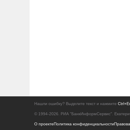
Нашли ошибку? Выделите текст и нажмите
Ctrl+E
© 1994-2026.
РИА "БанкИнформСервис". Екатери
О проекте
Политика конфиденциальности
Правов