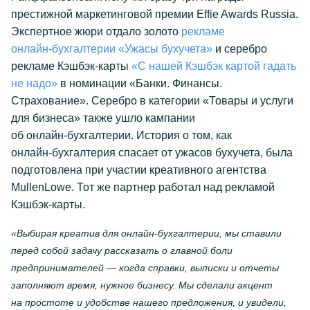
престижной маркетинговой премии Effie Awards Russia.
Экспертное жюри отдало золото
рекламе
онлайн-бухгалтерии
«Ужасы бухучета»
и серебро
рекламе
Кэшбэк-карты
«С нашей Кэшбэк картой гадать
не надо»
в номинации «Банки. Финансы.
Страхование». Серебро в категории «Товары и услуги
для бизнеса» также ушло кампании
об
онлайн-бухгалтерии
. История о том, как
онлайн-бухгалтерия
спасает от ужасов бухучета, была
подготовлена при участии креативного агентства
MullenLowe. Тот же партнер работал над рекламой
Кэшбэк-карты
.
«Выбирая креатив для
онлайн-бухгалтерии
, мы ставили
перед собой задачу рассказать о главной боли
предпринимателей — когда справки, выписки и отчеты
заполняют время, нужное бизнесу. Мы сделали акцент
на простоте и удобстве нашего предложения, и увидели,