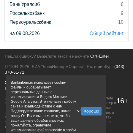
Банк Уралсиб
8
Россельхозбанк
9
Первоуральскбанк
10
на 09.08.2026
Общий рейтинг
Нашли ошибку? Выделите текст и нажмите
Ctrl+Enter
© 1994-2026.
РИА "БанкИнформСервис". Екатеринбург
(343)
370-61-71
О проекте
Политика конфиденциальности
Bankinform.ru использует cookie-
файлы и обрабатывает
Правовая информация
Для рекламодателей
персональные данные с
использованием Яндекс Метрики,
Вся информация о продуктах банков, размещенная на портале
16+
Google Analytics. Это улучшает работу
bankinform.ru, носит исключительно ознакомительный характер и
сайта и взаимодействие с ним.
не является публичной офертой, определяемой положениями
Подтвердите ваше согласие, нажав
ГК РФ. Информация не содержит точного и полного описания, и
кнопу Ок. Если вы не хотите, чтобы
может быть изменена. Конечные условия уточняйте на сайтах
ваши данные обрабатывались,
банков или при личном обращении. Исключительное право на
пожалуйста, ограничьте
товарные знаки принадлежит их правообладателям.
использование файлов cookie в своём