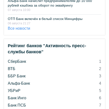
Альфа-Банк начислит предпринимателям до 10 000
рублей кэшбэка за оборот по эквайрингу
07 августа 10:00
ОТП Банк включён в белый список Минцифры
06 августа 21:27
Все новости
Рейтинг банков "Активность пресс-
службы банков"
СберБанк
1
ВТБ
2
ББР Банк
3
Альфа-Банк
4
УБРиР
5
Банк Инго
6
Банк ПСБ
7