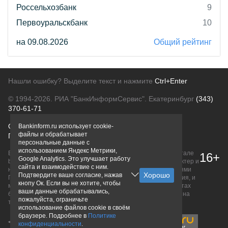
Россельхозбанк
9
Первоуральскбанк
10
на 09.08.2026
Общий рейтинг
Нашли ошибку? Выделите текст и нажмите
Ctrl+Enter
© 1994-2026.
РИА "БанкИнформСервис". Екатеринбург
(343)
370-61-71
О проекте
Политика конфиденциальности
Bankinform.ru использует cookie-
файлы и обрабатывает
Правовая информация
Для рекламодателей
персональные данные с
использованием Яндекс Метрики,
Вся информация о продуктах банков, размещенная на портале
16+
Google Analytics. Это улучшает работу
bankinform.ru, носит исключительно ознакомительный характер и
сайта и взаимодействие с ним.
не является публичной офертой, определяемой положениями
Подтвердите ваше согласие, нажав
ГК РФ. Информация не содержит точного и полного описания, и
кнопу Ок. Если вы не хотите, чтобы
может быть изменена. Конечные условия уточняйте на сайтах
ваши данные обрабатывались,
банков или при личном обращении. Исключительное право на
пожалуйста, ограничьте
товарные знаки принадлежит их правообладателям.
использование файлов cookie в своём
браузере. Подробнее в
Политике
конфиденциальности
.