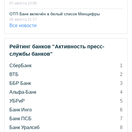
07 августа 10:00
ОТП Банк включён в белый список Минцифры
06 августа 21:27
Все новости
Рейтинг банков "Активность пресс-
службы банков"
СберБанк
1
ВТБ
2
ББР Банк
3
Альфа-Банк
4
УБРиР
5
Банк Инго
6
Банк ПСБ
7
Банк Уралсиб
8