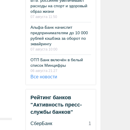
ВТБ: россияне увеличивают
расходы на спорт и здоровый
образ жизни
07 августа 11:50
Альфа-Банк начислит
предпринимателям до 10 000
рублей кэшбэка за оборот по
эквайрингу
07 августа 10:00
ОТП Банк включён в белый
список Минцифры
06 августа 21:27
Все новости
Рейтинг банков
"Активность пресс-
службы банков"
СберБанк
1