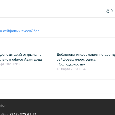
0
а сейфовых ячеек
Сбер
депозитарий открылся в
Добавлена информация по аренд
альном офисе Авангарда
сейфовых ячеек Банка
«Солидарность»
бря 2023 09:00
13 марта 2023 13:47
nter
нбург
(343) 370-61-71