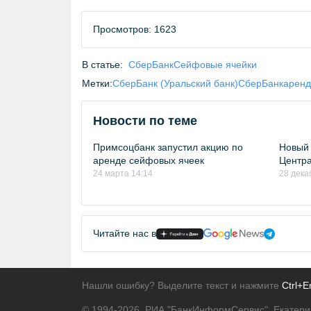
Просмотров: 1623
В статье:
СберБанк
Сейфовые ячейки
Метки:
СберБанк (Уральский банк)
СберБанк
аренд
Новости по теме
Примсоцбанк запустил акцию по
Новый 
аренде сейфовых ячеек
Центр
24 марта 14:14
28 дека
Читайте нас в
Нашли ошибку? Выделите текст и нажмите
Ctrl+E
© 1994-2026.
РИА "БанкИнформСервис". Екатери