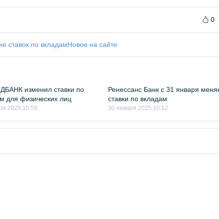
0
е ставок по вкладам
Новое на сайте
ДБАНК изменил ставки по
Ренессанс Банк с 31 января меня
м для физических лиц
ставки по вкладам
ря 2025 15:56
30 января 2025 10:12