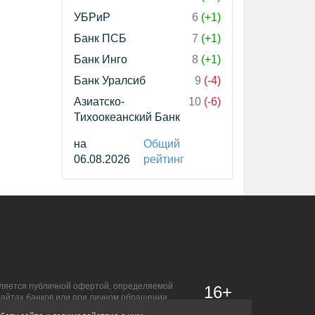
УБРиР
6
(+1)
Банк ПСБ
7
(+1)
Банк Инго
8
(+1)
Банк Уралсиб
9
(-4)
Азиатско-
10
(-6)
Тихоокеанский Банк
на
Общий
06.08.2026
рейтинг
является публичной офертой, определяемой
16+
сайтах банков или при личном обращении.