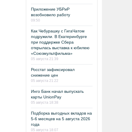
Приложение УБРиР
возобновило работу
09:50
Как Чебурашку с ГигаЧатом
подружили. В Екатеринбурге
при поддержке Сбера
открылась выставка к юбилею
«Союзмультфильма»
05 августа 21:39
Росстат зафиксировал
снижение цен
05 августа 21:22
Инго Банк начал выпускать
карты UnionPay
05 августа 18:38
Подборка выгодных вкладов на
5-6 месяцев на 5 августа 2026
года
05 августа 18:07