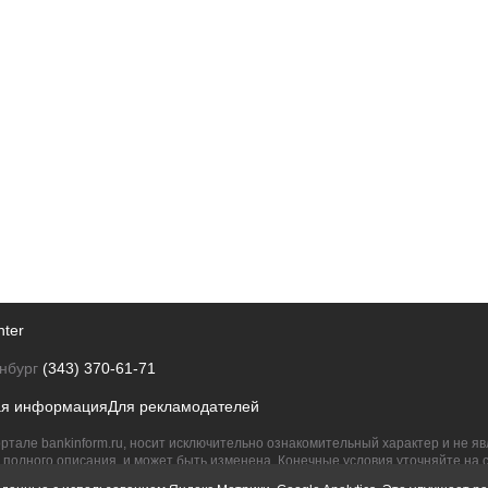
nter
нбург
(343) 370-61-71
ая информация
Для рекламодателей
ртале bankinform.ru, носит исключительно ознакомительный характер и не 
полного описания, и может быть изменена. Конечные условия уточняйте на 
их правообладателям.