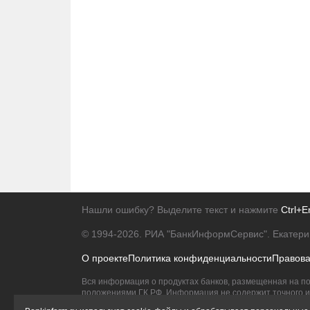
Нашли ошибку? Выделите текст и нажмите
Ctrl+E
© 1994-2026.
РИА "БанкИнформСервис". Екатери
О проекте
Политика конфиденциальности
Правов
Вся информация о продуктах банков, размещенная на по
положениями ГК РФ. Информация не содержит точного и 
Исключительное право на товарные знаки принадлежит 