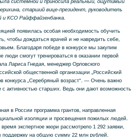
ыла системной и приносила реальный, ощутимый
дерихина, старший
вице-президент
, руководитель
й и КСО Райффайзенбанка.
ляцией появилась особая необходимость обучить
ь, чтобы дождаться врачей и не навредить себе,
овьем. Благодаря победе в конкурсе мы закупим
е люди смогут тренироваться в оказании первой
ла Лариса Гнедая, менеджер Орловского
ссийской общественной организации „Российский
ов конкурса „Серебряный возраст“. — Очень важно
е с активностью старших. Ведь они дают возможность
ая в России программа грантов, направленная
оциальной изоляции и просвещения пожилых людей.
о время экспертное жюри рассмотрело 1 292 заявки,
и поддержку на общую сумму 22 млн рублей.