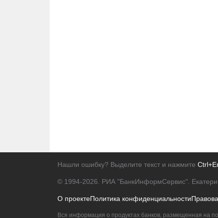
Нашли ошибку? Выделите текст и нажмите
Ctrl+E
© 1994-2026.
РИА "БанкИнформСервис". Екатери
О проекте
Политика конфиденциальности
Правов
Вся информация о продуктах банков, размещенная на по