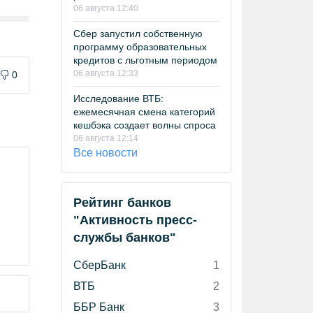
06 августа 12:40
Сбер запустил собственную
программу образовательных
кредитов с льготным периодом
06 августа 12:33
0
Исследование ВТБ:
ежемесячная смена категорий
кешбэка создает волны спроса
06 августа 12:14
Все новости
Рейтинг банков
"Активность пресс-
службы банков"
СберБанк
1
ВТБ
2
ББР Банк
3