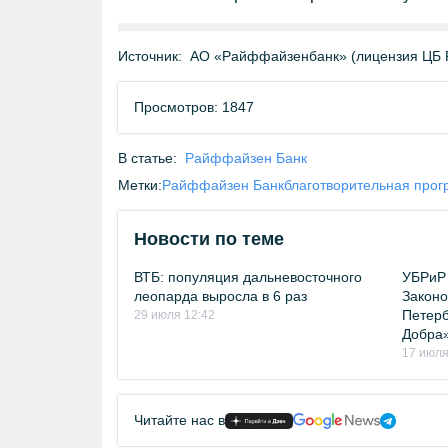
Источник:
АО «Райффайзенбанк» (лицензия ЦБ 
Просмотров: 1847
В статье:
Райффайзен Банк
Метки:
Райффайзен Банк
благотворительная про
Новости по теме
ВТБ: популяция дальневосточного
УБРиР 
леопарда выросла в 6 раз
Законо
Петерб
29 июля 12:42
Добра
17 июля
Читайте нас в