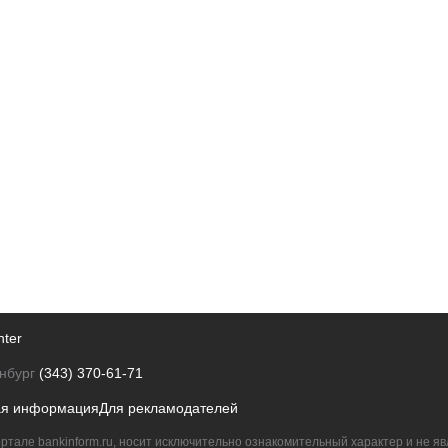
nter
нбург
(343) 370-61-71
ая информация
Для рекламодателей
ртале bankinform.ru, носит исключительно ознакомительный характер и не 