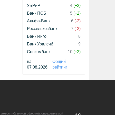
УБРиР
4
(+2)
Банк ПСБ
5
(+2)
Альфа-Банк
6
(-2)
Россельхозбанк
7
(-2)
Банк Инго
8
Банк Уралсиб
9
Совкомбанк
10
(+2)
на
Общий
07.08.2026
рейтинг
является публичной офертой, определяемой