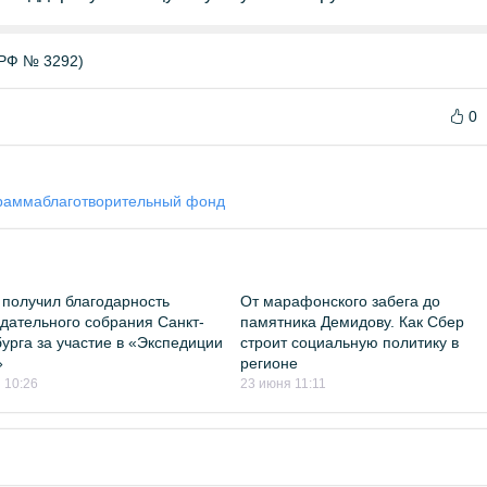
РФ № 3292)
0
грамма
благотворительный фонд
получил благодарность
От марафонского забега до
дательного собрания Санкт-
памятника Демидову. Как Сбер
урга за участие в «Экспедиции
строит социальную политику в
»
регионе
 10:26
23 июня 11:11