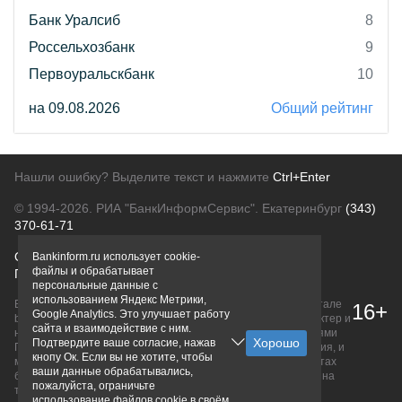
Банк Уралсиб
8
Россельхозбанк
9
Первоуральскбанк
10
на 09.08.2026
Общий рейтинг
Нашли ошибку? Выделите текст и нажмите
Ctrl+Enter
© 1994-2026.
РИА "БанкИнформСервис". Екатеринбург
(343)
370-61-71
О проекте
Политика конфиденциальности
Bankinform.ru использует cookie-
файлы и обрабатывает
Правовая информация
Для рекламодателей
персональные данные с
использованием Яндекс Метрики,
Вся информация о продуктах банков, размещенная на портале
16+
Google Analytics. Это улучшает работу
bankinform.ru, носит исключительно ознакомительный характер и
сайта и взаимодействие с ним.
не является публичной офертой, определяемой положениями
Подтвердите ваше согласие, нажав
ГК РФ. Информация не содержит точного и полного описания, и
кнопу Ок. Если вы не хотите, чтобы
может быть изменена. Конечные условия уточняйте на сайтах
ваши данные обрабатывались,
банков или при личном обращении. Исключительное право на
пожалуйста, ограничьте
товарные знаки принадлежит их правообладателям.
использование файлов cookie в своём