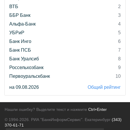
ВТБ
2
ББР Банк
3
Альфа-Банк
4
УБРиР
5
Банк Инго
6
Банк ПСБ
7
Банк Уралсиб
8
Россельхозбанк
9
Первоуральскбанк
10
на 09.08.2026
Общий рейтинг
Нашли ошибку? Выделите текст и нажмите
Ctrl+Enter
© 1994-2026.
РИА "БанкИнформСервис". Екатеринбург
(343)
370-61-71