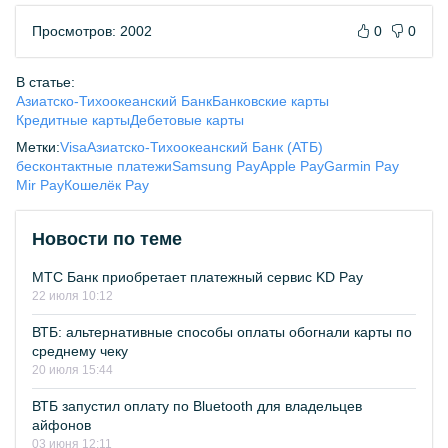
Просмотров: 2002
0
0
В статье:
Азиатско-Тихоокеанский Банк
Банковские карты
Кредитные карты
Дебетовые карты
Метки:
Visa
Азиатско-Тихоокеанский Банк (АТБ)
бесконтактные платежи
Samsung Pay
Apple Pay
Garmin Pay
Mir Pay
Кошелёк Pay
Новости по теме
МТС Банк приобретает платежный сервис KD Pay
22 июля 10:12
ВТБ: альтернативные способы оплаты обогнали карты по
среднему чеку
20 июля 15:44
ВТБ запустил оплату по Bluetooth для владельцев
айфонов
03 июня 12:11