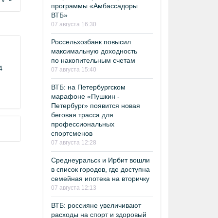
программы «Амбассадоры
ВТБ»
07 августа 16:30
Россельхозбанк повысил
максимальную доходность
по накопительным счетам
4
07 августа 15:40
ВТБ: на Петербургском
марафоне «Пушкин -
Петербург» появится новая
беговая трасса для
профессиональных
спортсменов
07 августа 12:28
Среднеуральск и Ирбит вошли
в список городов, где доступна
семейная ипотека на вторичку
07 августа 12:13
ВТБ: россияне увеличивают
расходы на спорт и здоровый