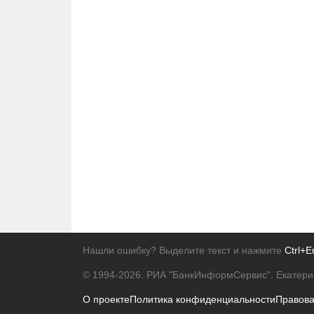
Нашли ошибку? Выделите текст и нажмите
Ctrl+E
© 1994-2026.
РИА "БанкИнформСервис". Екатери
О проекте
Политика конфиденциальности
Правов