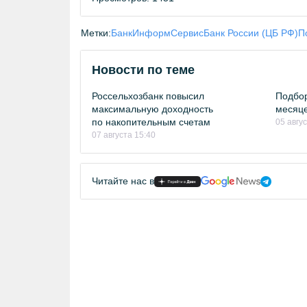
Метки:
БанкИнформСервис
Банк России (ЦБ РФ)
П
Новости по теме
Россельхозбанк повысил
Подбор
максимальную доходность
месяце
по накопительным счетам
05 авгу
07 августа 15:40
Читайте нас в