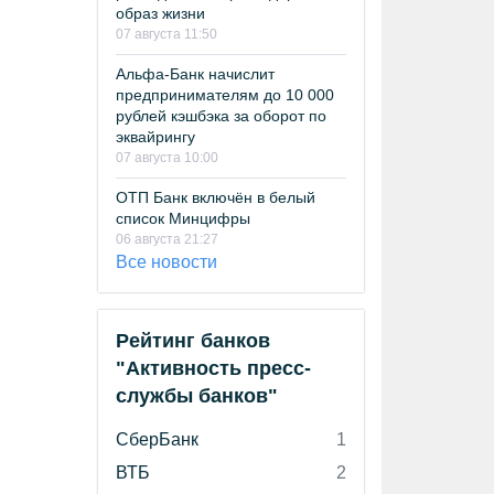
образ жизни
07 августа 11:50
Альфа-Банк начислит
предпринимателям до 10 000
рублей кэшбэка за оборот по
эквайрингу
07 августа 10:00
ОТП Банк включён в белый
список Минцифры
06 августа 21:27
Все новости
Рейтинг банков
"Активность пресс-
службы банков"
СберБанк
1
ВТБ
2