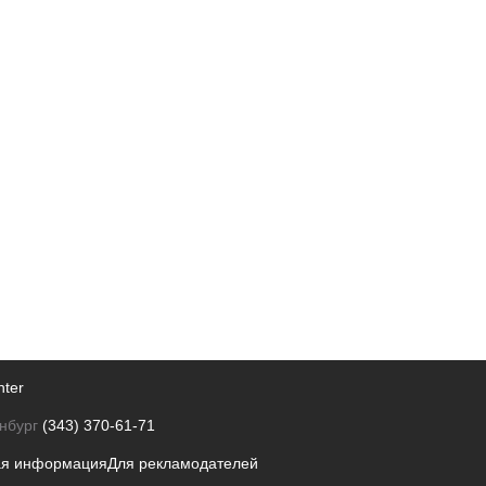
nter
нбург
(343) 370-61-71
ая информация
Для рекламодателей