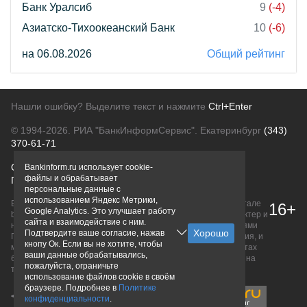
Банк Уралсиб
9
(-4)
Азиатско-Тихоокеанский Банк
10
(-6)
на 06.08.2026
Общий рейтинг
Нашли ошибку? Выделите текст и нажмите
Ctrl+Enter
© 1994-2026.
РИА "БанкИнформСервис". Екатеринбург
(343)
370-61-71
О проекте
Политика конфиденциальности
Bankinform.ru использует cookie-
файлы и обрабатывает
Правовая информация
Для рекламодателей
персональные данные с
использованием Яндекс Метрики,
Вся информация о продуктах банков, размещенная на портале
16+
Google Analytics. Это улучшает работу
bankinform.ru, носит исключительно ознакомительный характер и
сайта и взаимодействие с ним.
не является публичной офертой, определяемой положениями
Подтвердите ваше согласие, нажав
ГК РФ. Информация не содержит точного и полного описания, и
кнопу Ок. Если вы не хотите, чтобы
может быть изменена. Конечные условия уточняйте на сайтах
ваши данные обрабатывались,
банков или при личном обращении. Исключительное право на
пожалуйста, ограничьте
товарные знаки принадлежит их правообладателям.
использование файлов cookie в своём
браузере. Подробнее в
Политике
конфиденциальности
.