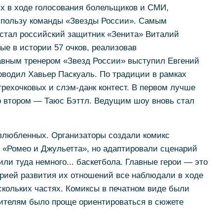
ых в ходе голосования болельщиков и СМИ,
в пользу команды «Звезды России». Самым
 стал российский защитник «Зенита» Виталий
ые в истории 57 очков, реализовав
лавным тренером «Звезд России» выступил Евгений
оводил Хавьер Паскуаль. По традиции в рамках
трехочковых и слэм-данк контест. В первом лучше
о втором — Таюс Бэттл. Ведущим шоу вновь стал
 влюбленных. Организаторы создали комикс
 «Ромео и Джульетта», но адаптировали сценарий
ли туда немного... баскетбола. Главные герои — это
орией развития их отношений все наблюдали в ходе
скольких частях. Комиксы в печатном виде были
рителям было проще ориентироваться в сюжете