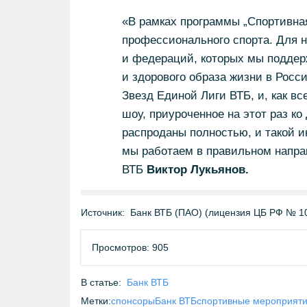
«В рамках программы „Спортивная
профессионального спорта. Для н
и федераций, которых мы поддер
и здорового образа жизни в Росс
Звезд Единой Лиги ВТБ, и, как в
шоу, приуроченное на этот раз к
распроданы полностью, и такой и
мы работаем в правильном напра
ВТБ
Виктор Лукьянов.
Источник:
Банк ВТБ (ПАО) (лицензия ЦБ РФ № 1
Просмотров: 905
В статье:
Банк ВТБ
Метки:
спонсоры
Банк ВТБ
спортивные мероприят