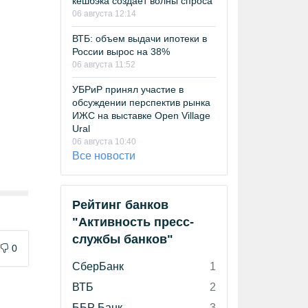
кешбэка создает волны спроса
06 августа 12:14
ВТБ: объем выдачи ипотеки в
России вырос на 38%
06 августа 11:52
УБРиР принял участие в
обсуждении перспектив рынка
ИЖС на выставке Open Village
Ural
06 августа 10:40
Все новости
Рейтинг банков
"Активность пресс-
службы банков"
0
СберБанк
1
ВТБ
2
ББР Банк
3