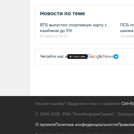
Новости по теме
ВТБ выпустил спортивную карту с
ПСБ по
кэшбэком до 5%
шахмат
05 августа 10:21
31 июля
Читайте нас в
Нашли ошибку? Выделите текст и нажмите
Ctrl+E
© 1994-2026.
РИА "БанкИнформСервис". Екатери
О проекте
Политика конфиденциальности
Правов