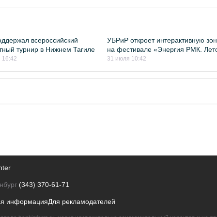
ддержал всероссийский
УБРиР откроет интерактивную зон
ный турнир в Нижнем Тагиле
на фестивале «Энергия РМК. Лет
 16:42
31 июля 10:42
nter
нбург
(343) 370-61-71
ая информация
Для рекламодателей