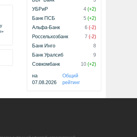
УБРиР
4
(+2)
Банк ПСБ
5
(+2)
у
Альфа-Банк
6
(-2)
о»
Россельхозбанк
7
(-2)
Банк Инго
8
Банк Уралсиб
9
Совкомбанк
10
(+2)
на
Общий
07.08.2026
рейтинг