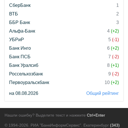
СберБанк
1
ВТБ
2
ББР Банк
3
Альфа-Банк
4
(+2)
УБРиР
5
(-1)
Банк Инго
6
(+2)
Банк ПСБ
7
(-2)
Банк Уралсиб
8
(+1)
Россельхозбанк
9
(-2)
Первоуральскбанк
10
(+2)
на 08.08.2026
Общий рейтинг
Нашли ошибку? Выделите текст и нажмите
Ctrl+Enter
© 1994-2026.
РИА "БанкИнформСервис". Екатеринбург
(343)