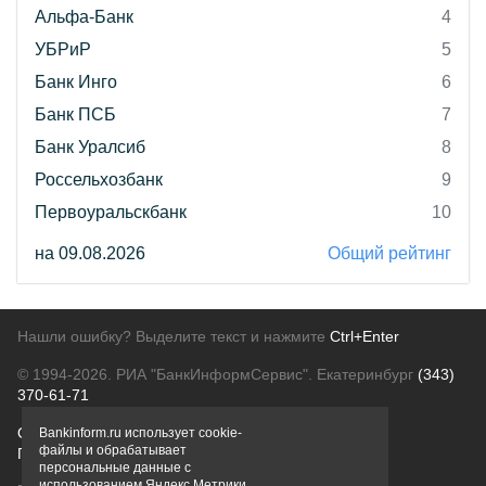
Альфа-Банк
4
УБРиР
5
Банк Инго
6
Банк ПСБ
7
Банк Уралсиб
8
Россельхозбанк
9
Первоуральскбанк
10
на 09.08.2026
Общий рейтинг
Нашли ошибку? Выделите текст и нажмите
Ctrl+Enter
© 1994-2026.
РИА "БанкИнформСервис". Екатеринбург
(343)
370-61-71
О проекте
Политика конфиденциальности
Bankinform.ru использует cookie-
файлы и обрабатывает
Правовая информация
Для рекламодателей
персональные данные с
использованием Яндекс Метрики,