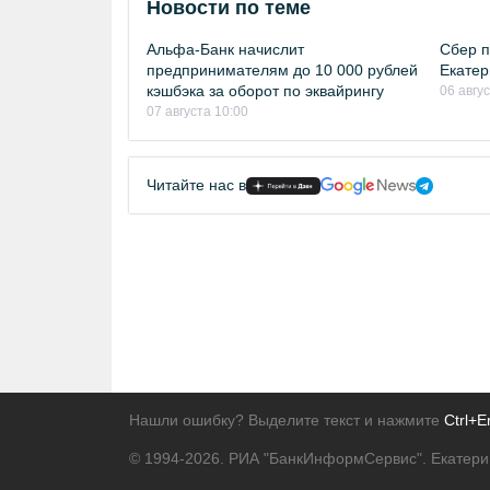
Новости по теме
Альфа-Банк начислит
Сбер п
предпринимателям до 10 000 рублей
Екатер
кэшбэка за оборот по эквайрингу
06 авгу
07 августа 10:00
Читайте нас в
Нашли ошибку? Выделите текст и нажмите
Ctrl+E
© 1994-2026.
РИА "БанкИнформСервис". Екатери