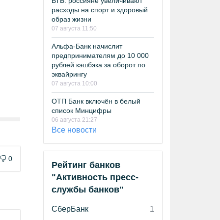
ВТБ: россияне увеличивают
расходы на спорт и здоровый
образ жизни
07 августа 11:50
Альфа-Банк начислит
предпринимателям до 10 000
рублей кэшбэка за оборот по
эквайрингу
07 августа 10:00
ОТП Банк включён в белый
список Минцифры
06 августа 21:27
Все новости
0
Рейтинг банков
"Активность пресс-
службы банков"
СберБанк
1