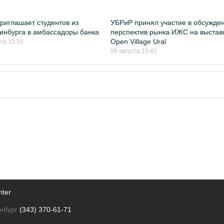
риглашает студентов из
УБРиР принял участие в обсужде
инбурга в амбассадоры банка
перспектив рынка ИЖС на выстав
Open Village Ural
ста 15:56
06 августа 10:40
nter
нбург
(343) 370-61-71