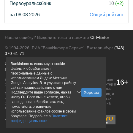
Первоуральскбанк
10
(+2)
на 08.08.2026
Общий рейтинг
Нашли ошибку? Выделите текст и нажмите
Ctrl+Enter
© 1994-2026.
РИА "БанкИнформСервис". Екатеринбург
(343)
370-61-71
О проекте
Политика конфиденциальности
Bankinform.ru использует cookie-
файлы и обрабатывает
Правовая информация
Для рекламодателей
персональные данные с
использованием Яндекс Метрики,
Вся информация о продуктах банков, размещенная на портале
16+
Google Analytics. Это улучшает работу
bankinform.ru, носит исключительно ознакомительный характер и
сайта и взаимодействие с ним.
не является публичной офертой, определяемой положениями
Подтвердите ваше согласие, нажав
ГК РФ. Информация не содержит точного и полного описания, и
кнопу Ок. Если вы не хотите, чтобы
может быть изменена. Конечные условия уточняйте на сайтах
ваши данные обрабатывались,
банков или при личном обращении. Исключительное право на
пожалуйста, ограничьте
товарные знаки принадлежит их правообладателям.
использование файлов cookie в своём
браузере. Подробнее в
Политике
конфиденциальности
.