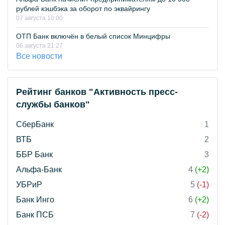
рублей кэшбэка за оборот по эквайрингу
07 августа 10:00
ОТП Банк включён в белый список Минцифры
06 августа 21:27
Все новости
Рейтинг банков "Активность пресс-
службы банков"
СберБанк
1
ВТБ
2
ББР Банк
3
Альфа-Банк
4
(+2)
УБРиР
5
(-1)
Банк Инго
6
(+2)
Банк ПСБ
7
(-2)