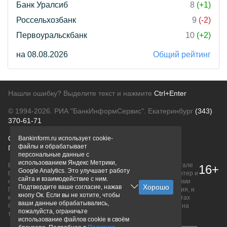
Банк Уралсиб
8
(+1)
Россельхозбанк
9
(-2)
Первоуральскбанк
10
(+2)
на 08.08.2026
Общий рейтинг
Нашли ошибку? Выделите текст и нажмите
Ctrl+Enter
© 1994-2026.
РИА "БанкИнформСервис". Екатеринбург
(343)
370-61-71
О проекте
Политика конфиденциальности
Bankinform.ru использует cookie-
файлы и обрабатывает
Правовая информация
Для рекламодателей
персональные данные с
использованием Яндекс Метрики,
Вся информация о продуктах банков, размещенная на портале
16+
Google Analytics. Это улучшает работу
bankinform.ru, носит исключительно ознакомительный характер и
сайта и взаимодействие с ним.
не является публичной офертой, определяемой положениями
Подтвердите ваше согласие, нажав
ГК РФ. Информация не содержит точного и полного описания, и
кнопу Ок. Если вы не хотите, чтобы
может быть изменена. Конечные условия уточняйте на сайтах
ваши данные обрабатывались,
банков или при личном обращении. Исключительное право на
пожалуйста, ограничьте
товарные знаки принадлежит их правообладателям.
использование файлов cookie в своём