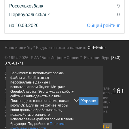
Россельхозбанк
9
Первоуральскбанк
10
на 10.08.2026
Общий рейтинг
Нашли ошибку? Выделите текст и нажмите
Ctrl+Enter
© 1994-2026.
РИА "БанкИнформСервис". Екатеринбург
(343)
370-61-71
О проекте
Политика конфиденциальности
Bankinform.ru использует cookie-
файлы и обрабатывает
Правовая информация
Для рекламодателей
персональные данные с
использованием Яндекс Метрики,
Вся информация о продуктах банков, размещенная на портале
16+
Google Analytics. Это улучшает работу
bankinform.ru, носит исключительно ознакомительный характер и
сайта и взаимодействие с ним.
не является публичной офертой, определяемой положениями
Подтвердите ваше согласие, нажав
ГК РФ. Информация не содержит точного и полного описания, и
кнопу Ок. Если вы не хотите, чтобы
может быть изменена. Конечные условия уточняйте на сайтах
ваши данные обрабатывались,
банков или при личном обращении. Исключительное право на
пожалуйста, ограничьте
товарные знаки принадлежит их правообладателям.
использование файлов cookie в своём
браузере. Подробнее в
Политике
конфиденциальности
.