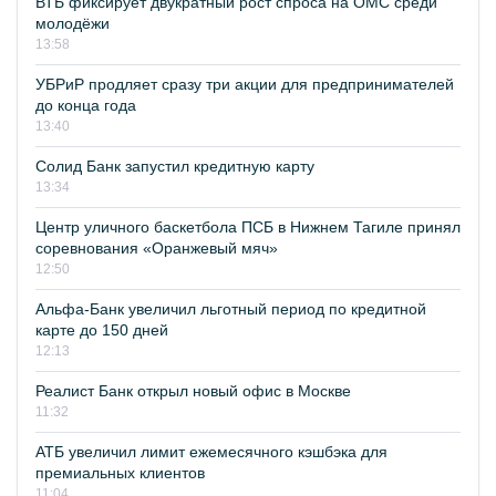
ВТБ фиксирует двукратный рост спроса на ОМС среди
молодёжи
13:58
УБРиР продляет сразу три акции для предпринимателей
до конца года
13:40
Солид Банк запустил кредитную карту
13:34
Центр уличного баскетбола ПСБ в Нижнем Тагиле принял
соревнования «Оранжевый мяч»
12:50
Альфа-Банк увеличил льготный период по кредитной
карте до 150 дней
12:13
Реалист Банк открыл новый офис в Москве
11:32
АТБ увеличил лимит ежемесячного кэшбэка для
премиальных клиентов
11:04