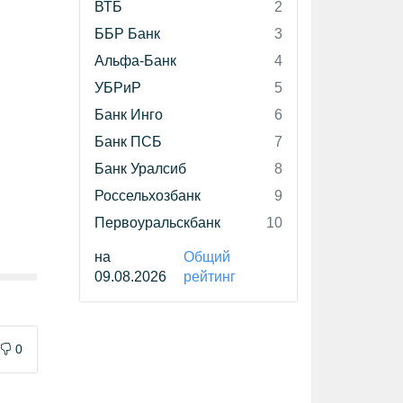
ВТБ
2
ББР Банк
3
Альфа-Банк
4
УБРиР
5
Банк Инго
6
Банк ПСБ
7
Банк Уралсиб
8
Россельхозбанк
9
Первоуральскбанк
10
на
Общий
09.08.2026
рейтинг
0