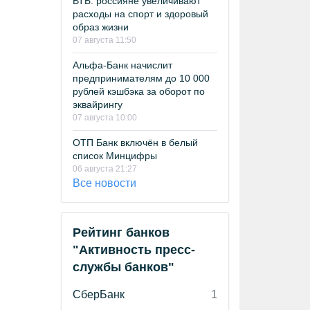
ВТБ: россияне увеличивают
расходы на спорт и здоровый
образ жизни
07 августа 11:50
Альфа-Банк начислит
предпринимателям до 10 000
рублей кэшбэка за оборот по
эквайрингу
07 августа 10:00
ОТП Банк включён в белый
список Минцифры
06 августа 21:27
Все новости
Рейтинг банков
"Активность пресс-
службы банков"
СберБанк
1