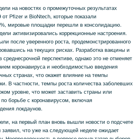
дели на новостях о промежуточных результатах
от Pfizer и BioNtech, которые показали
0%, мировые площадки перешли в консолидацию.
едели активизировались коррекционные настроения.
ыли после уверенного роста, продемонстрированного
ровавшись на текущих рисках. Разработка вакцины и
в среднесрочной перспективе, однако это не отменяет
нием коронавируса и необходимостью введения
чных странах, что окажет влияние на темпы
и. В частности, темпы роста количества заболевших
ком уровне, что может заставить страны или
по борьбе с коронавирусом, включая
дения локдаунов.
ели, на первый план вновь вышли новости о подсчете
 заявил, что уже на следующей неделе ожидает
у. Неопределенность в вопросе результатов выборов