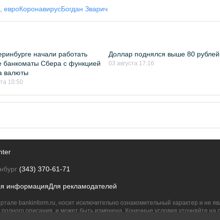
, евро
Коронавирус
Богдан Зварич
еринбурге начали работать
Доллар поднялся выше 80 рублей
 банкоматы Сбера с функцией
03 августа 17:16
а валюты
ста 10:50
nter
нбург
(343) 370-61-71
ая информация
Для рекламодателей
ртале bankinform.ru, носит исключительно ознакомительный характер и не 
полного описания, и может быть изменена. Конечные условия уточняйте на 
их правообладателям.