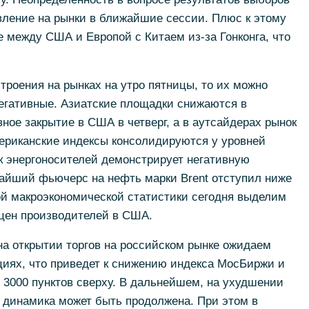
вление на рынки в ближайшие сессии. Плюс к этому
 между США и Европой с Китаем из-за Гонконга, что
строения на рынках на утро пятницы, то их можно
негативные. Азиатские площадки снижаются в
ное закрытие в США в четверг, а в аутсайдерах рынок
ериканские индексы консолидируются у уровней
к энергоносителей демонстрирует негативную
жайший фьючерс на нефть марки Brent отступил ниже
ой макроэкономической статистики сегодня выделим
цен производителей в США.
а открытии торгов на российском рынке ожидаем
циях, что приведет к снижению индекса МосБиржи и
 3000 пунктов сверху. В дальнейшем, на ухудшении
 динамика может быть продолжена. При этом в