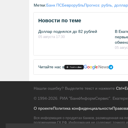
Метки:
Банк ПСБ
евро
рубль
Прогноз: рубль, доллар
Новости по теме
Доллар поднялся до 82 рублей
В Екат
первые
05 августа 17:30
обмен
05 авгу
Читайте нас в
Нашли ошибку? Выделите текст и нажмите
Ctrl+E
© 1994-2026.
РИА "БанкИнформСервис". Екатери
О проекте
Политика конфиденциальности
Правов
Вся информация о продуктах банков, размещенная на по
положениями ГК РФ. Информация не содержит точного и 
Исключительное право на товарные знаки принадлежит 