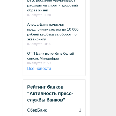
ВТБ: россияне увеличивают
расходы на спорт и здоровый
образ жизни
07 августа 11:50
Альфа-Банк начислит
предпринимателям до 10 000
рублей кэшбэка за оборот по
эквайрингу
07 августа 10:00
ОТП Банк включён в белый
список Минцифры
06 августа 21:27
Все новости
Рейтинг банков
"Активность пресс-
службы банков"
СберБанк
1