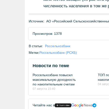
численность населения в том же 
Источник:
АО «Российский Сельскохозяйственны
Просмотров: 1378
В статье:
Россельхозбанк
Метки:
Россельхозбанк (РСХБ)
Новости по теме
Россельхозбанк повысил
ТОП по
максимальную доходность
накопи
по накопительным счетам
04 авгу
07 августа 15:40
Читайте нас в