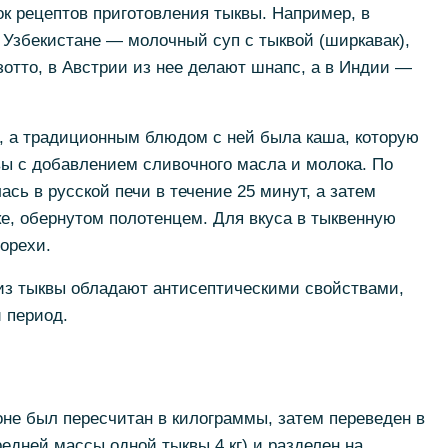
ок рецептов приготовления тыквы. Например, в
в Узбекистане — молочный суп с тыквой (ширкавак),
отто, в Австрии из нее делают шнапс, а в Индии —
, а традиционным блюдом с ней была каша, которую
вы с добавлением сливочного масла и молока. По
сь в русской печи в течение 25 минут, а затем
е, обернутом полотенцем. Для вкуса в тыквенную
орехи.
 из тыквы обладают антисептическими свойствами,
 период.
не был пересчитан в килограммы, затем переведен в
едней массы одной тыквы 4 кг) и разделен на