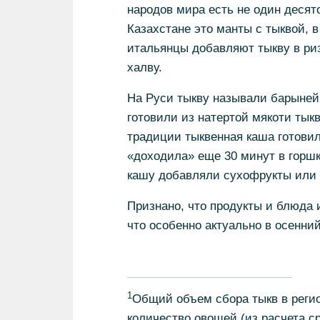
народов мира есть не один десят
Казахстане это манты с тыквой, 
итальянцы добавляют тыкву в риз
халву.
На Руси тыкву называли барыней
готовили из натертой мякоти тык
традиции тыквенная каша готовила
«доходила» еще 30 минут в горшк
кашу добавляли сухофрукты или 
Признано, что продукты и блюда
что особенно актуально в осенний
1
Общий объем сбора тыкв в регио
количество овощей (из расчета ср