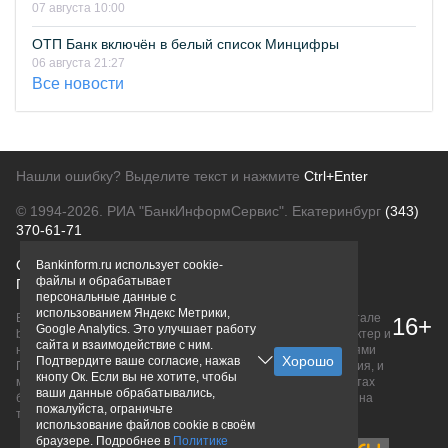
07 августа 10:00
ОТП Банк включён в белый список Минцифры
06 августа 21:27
Все новости
Нашли ошибку? Выделите текст и нажмите
Ctrl+Enter
© 1994-2026.
РИА "БанкИнформСервис". Екатеринбург
(343)
370-61-71
О проекте
Политика конфиденциальности
Bankinform.ru использует cookie-
файлы и обрабатывает
Правовая информация
Для рекламодателей
персональные данные с
использованием Яндекс Метрики,
Вся информация о продуктах банков, размещенная на портале
16+
Google Analytics. Это улучшает работу
bankinform.ru, носит исключительно ознакомительный характер и
сайта и взаимодействие с ним.
не является публичной офертой, определяемой положениями
Подтвердите ваше согласие, нажав
ГК РФ. Информация не содержит точного и полного описания, и
кнопу Ок. Если вы не хотите, чтобы
может быть изменена. Конечные условия уточняйте на сайтах
ваши данные обрабатывались,
банков или при личном обращении. Исключительное право на
пожалуйста, ограничьте
товарные знаки принадлежит их правообладателям.
использование файлов cookie в своём
браузере. Подробнее в
Политике