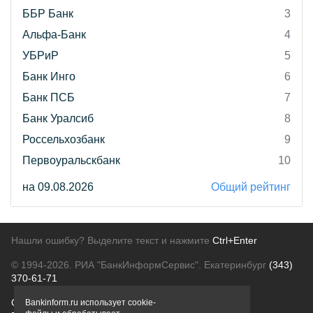
ББР Банк
3
Альфа-Банк
4
УБРиР
5
Банк Инго
6
Банк ПСБ
7
Банк Уралсиб
8
Россельхозбанк
9
Первоуральскбанк
10
на 09.08.2026
Общий рейтинг
Нашли ошибку? Выделите текст и нажмите
Ctrl+Enter
© 1994-2026.
РИА "БанкИнформСервис". Екатеринбург
(343)
370-61-71
О проекте
Политика конфиденциальности
Bankinform.ru использует cookie-