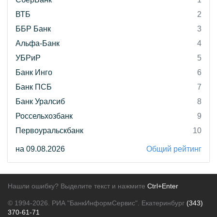
ВТБ
2
ББР Банк
3
Альфа-Банк
4
УБРиР
5
Банк Инго
6
Банк ПСБ
7
Банк Уралсиб
8
Россельхозбанк
9
Первоуральскбанк
10
на 09.08.2026
Общий рейтинг
Нашли ошибку? Выделите текст и нажмите
Ctrl+Enter
© 1994-2026.
РИА "БанкИнформСервис". Екатеринбург
(343)
370-61-71