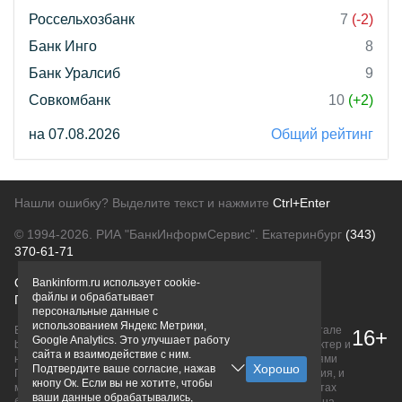
Россельхозбанк
7
(-2)
Банк Инго
8
Банк Уралсиб
9
Совкомбанк
10
(+2)
на 07.08.2026
Общий рейтинг
Нашли ошибку? Выделите текст и нажмите
Ctrl+Enter
© 1994-2026.
РИА "БанкИнформСервис". Екатеринбург
(343)
370-61-71
О проекте
Политика конфиденциальности
Bankinform.ru использует cookie-
файлы и обрабатывает
Правовая информация
Для рекламодателей
персональные данные с
использованием Яндекс Метрики,
Вся информация о продуктах банков, размещенная на портале
16+
Google Analytics. Это улучшает работу
bankinform.ru, носит исключительно ознакомительный характер и
сайта и взаимодействие с ним.
не является публичной офертой, определяемой положениями
Подтвердите ваше согласие, нажав
ГК РФ. Информация не содержит точного и полного описания, и
кнопу Ок. Если вы не хотите, чтобы
может быть изменена. Конечные условия уточняйте на сайтах
ваши данные обрабатывались,