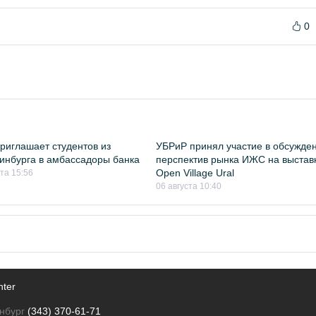
0
риглашает студентов из
УБРиР принял участие в обсужде
инбурга в амбассадоры банка
перспектив рынка ИЖС на выстав
Open Village Ural
ста 15:56
06 августа 10:40
nter
нбург
(343) 370-61-71