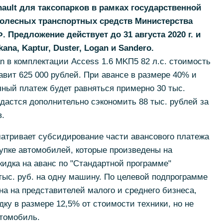
ult для таксопарков в рамках государственной
колесных транспортных средств Министерства
Предложение действует до 31 августа 2020 г. и
na, Kaptur, Duster, Logan и Sandero.
an в комплектации Access 1.6 MKП5 82 л.с. стоимость
авит 625 000 рублей. При авансе в размере 40% и
чный платеж будет равняться примерно 30 тыс.
дастся дополнительно сэкономить 88 тыс. рублей за
в.
атривает субсидирование части авансового платежа
упке автомобилей, которые произведены на
кидка на аванс по "Стандартной программе"
 тыс. руб. на одну машину. По целевой подпрограмме
на на представителей малого и среднего бизнеса,
ку в размере 12,5% от стоимости техники, но не
втомобиль.