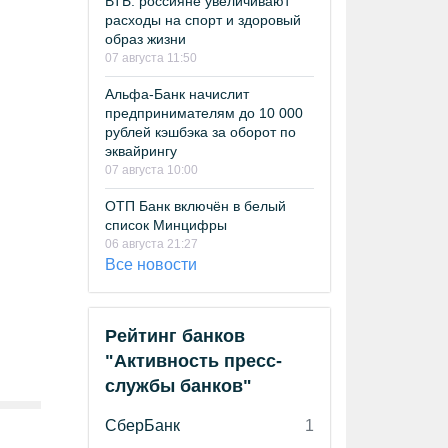
ВТБ: россияне увеличивают
расходы на спорт и здоровый
образ жизни
07 августа 11:50
Альфа-Банк начислит
предпринимателям до 10 000
рублей кэшбэка за оборот по
эквайрингу
07 августа 10:00
ОТП Банк включён в белый
список Минцифры
06 августа 21:27
Все новости
Рейтинг банков
"Активность пресс-
службы банков"
СберБанк
1