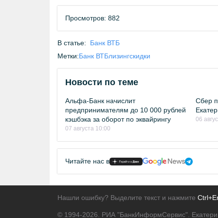
Просмотров: 882
В статье:
Банк ВТБ
Метки:
Банк ВТБ
лизинг
скидки
Новости по теме
Альфа-Банк начислит
Сбер п
предпринимателям до 10 000 рублей
Екатер
кэшбэка за оборот по эквайрингу
06 авгу
07 августа 10:00
Читайте нас в
Нашли ошибку? Выделите текст и нажмите
Ctrl+E
© 1994-2026.
РИА "БанкИнформСервис". Екатери