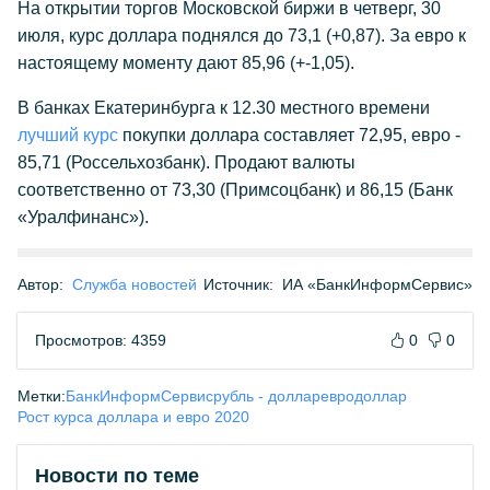
На открытии торгов Московской биржи в четверг, 30
июля, курс доллара поднялся до 73,1 (+0,87). За евро к
настоящему моменту дают 85,96 (+-1,05).
В банках Екатеринбурга к 12.30 местного времени
лучший курс
покупки доллара составляет 72,95, евро -
85,71 (Россельхозбанк). Продают валюты
соответственно от 73,30 (Примсоцбанк) и 86,15 (Банк
«Уралфинанс»).
Автор:
Служба новостей
Источник:
ИА «БанкИнформСервис»
Просмотров: 4359
0
0
Метки:
БанкИнформСервис
рубль - доллар
евро
доллар
Рост курса доллара и евро 2020
Новости по теме