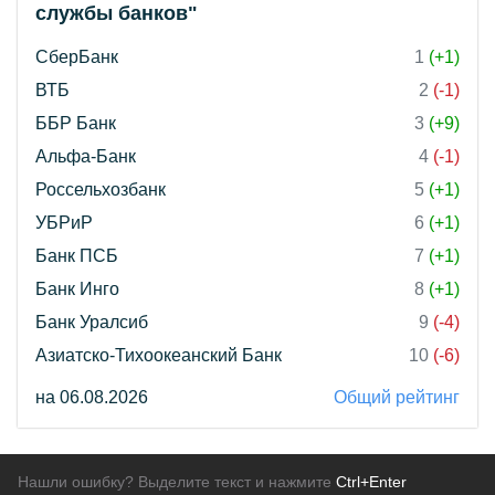
службы банков"
СберБанк
1
(+1)
ВТБ
2
(-1)
ББР Банк
3
(+9)
Альфа-Банк
4
(-1)
Россельхозбанк
5
(+1)
УБРиР
6
(+1)
Банк ПСБ
7
(+1)
Банк Инго
8
(+1)
Банк Уралсиб
9
(-4)
Азиатско-Тихоокеанский Банк
10
(-6)
на 06.08.2026
Общий рейтинг
Нашли ошибку? Выделите текст и нажмите
Ctrl+Enter