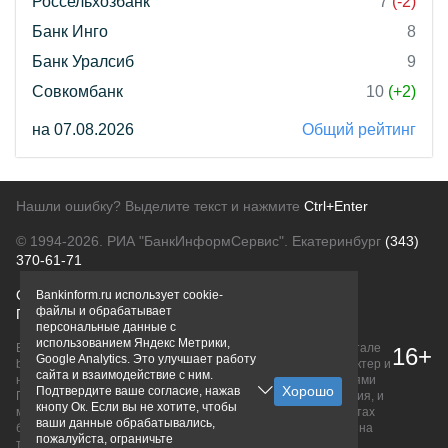
Россельхозбанк
7
(-2)
Банк Инго
8
Банк Уралсиб
9
Совкомбанк
10
(+2)
на 07.08.2026
Общий рейтинг
Нашли ошибку? Выделите текст и нажмите
Ctrl+Enter
© 1994-2026.
РИА "БанкИнформСервис". Екатеринбург
(343)
370-61-71
О проекте
Политика конфиденциальности
Bankinform.ru использует cookie-
файлы и обрабатывает
Правовая информация
Для рекламодателей
персональные данные с
использованием Яндекс Метрики,
Вся информация о продуктах банков, размещенная на портале
16+
Google Analytics. Это улучшает работу
bankinform.ru, носит исключительно ознакомительный характер и
сайта и взаимодействие с ним.
не является публичной офертой, определяемой положениями
Подтвердите ваше согласие, нажав
ГК РФ. Информация не содержит точного и полного описания, и
кнопу Ок. Если вы не хотите, чтобы
может быть изменена. Конечные условия уточняйте на сайтах
ваши данные обрабатывались,
банков или при личном обращении. Исключительное право на
пожалуйста, ограничьте
товарные знаки принадлежит их правообладателям.