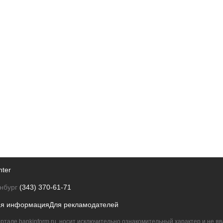
nter
нбург
(343) 370-61-71
ая информация
Для рекламодателей
ртале bankinform.ru, носит исключительно ознакомительный характер и не 