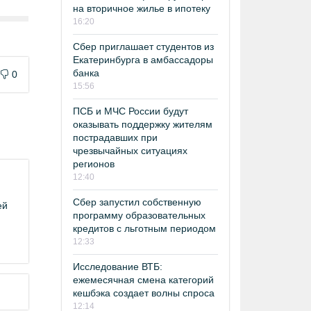
на вторичное жилье в ипотеку
16:20
Сбер приглашает студентов из
Екатеринбурга в амбассадоры
банка
0
15:56
ПСБ и МЧС России будут
оказывать поддержку жителям
пострадавших при
чрезвычайных ситуациях
регионов
12:40
Сбер запустил собственную
ей
программу образовательных
кредитов с льготным периодом
12:33
Исследование ВТБ:
ежемесячная смена категорий
кешбэка создает волны спроса
12:14