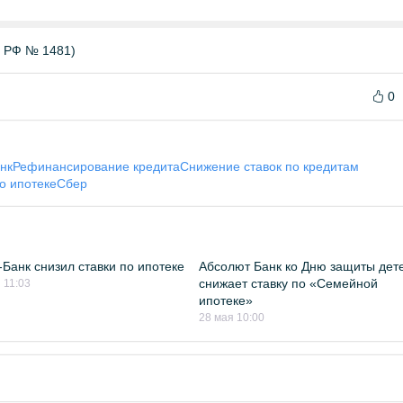
Б РФ № 1481)
0
нк
Рефинансирование кредита
Снижение ставок по кредитам
о ипотеке
Сбер
Банк снизил ставки по ипотеке
Абсолют Банк ко Дню защиты дет
снижает ставку по «Семейной
 11:03
ипотеке»
28 мая 10:00