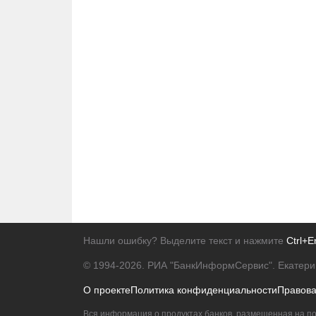
Нашли ошибку? Выделите текст и нажмите
Ctrl+E
© 1994-2026.
РИА "БанкИнформСервис". Екатери
О проекте
Политика конфиденциальности
Правов
Вся информация о продуктах банков, размещенная на по