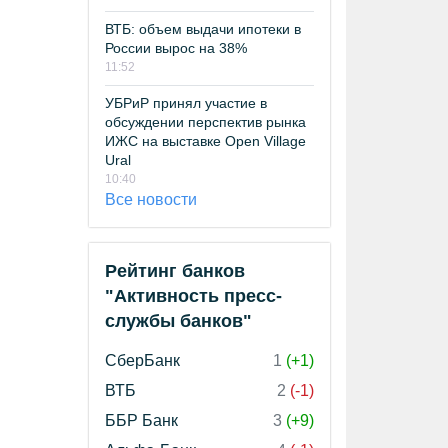
ВТБ: объем выдачи ипотеки в
России вырос на 38%
11:52
УБРиР принял участие в
обсуждении перспектив рынка
ИЖС на выставке Open Village
Ural
10:40
Все новости
Рейтинг банков
"Активность пресс-
службы банков"
СберБанк
1
(+1)
ВТБ
2
(-1)
ББР Банк
3
(+9)