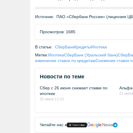
Источник:
ПАО «Сбербанк России» (лицензия Ц
Просмотров: 1685
В статье:
СберБанк
Кредиты
Ипотека
Метки:
Ипотека
СберБанк (Уральский банк)
СберБа
изменение ставок по кредитам
Снижение ставок п
Новости по теме
Сбер с 26 июня снижает ставки по
Альфа-
ипотеке
22 июня
25 июня 12:10
Читайте нас в