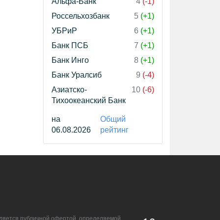
Альфа-Банк
4
(-1)
Россельхозбанк
5
(+1)
УБРиР
6
(+1)
Банк ПСБ
7
(+1)
Банк Инго
8
(+1)
Банк Уралсиб
9
(-4)
Азиатско-
10
(-6)
Тихоокеанский Банк
на
Общий
06.08.2026
рейтинг
является публичной офертой, определяемой