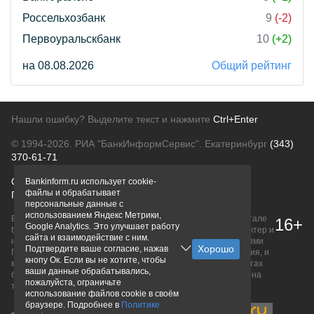
Россельхозбанк
9
(-2)
Первоуральскбанк
10
(+2)
на 08.08.2026
Общий рейтинг
Нашли ошибку? Выделите текст и нажмите
Ctrl+Enter
© 1994-2026.
РИА "БанкИнформСервис". Екатеринбург
(343)
370-61-71
О проекте
Политика конфиденциальности
Bankinform.ru использует cookie-
файлы и обрабатывает
Правовая информация
Для рекламодателей
персональные данные с
использованием Яндекс Метрики,
Вся информация о продуктах банков, размещенная на портале
16+
Google Analytics. Это улучшает работу
bankinform.ru, носит исключительно ознакомительный характер и
сайта и взаимодействие с ним.
не является публичной офертой, определяемой положениями
Подтвердите ваше согласие, нажав
ГК РФ. Информация не содержит точного и полного описания, и
кнопу Ок. Если вы не хотите, чтобы
может быть изменена. Конечные условия уточняйте на сайтах
ваши данные обрабатывались,
банков или при личном обращении. Исключительное право на
пожалуйста, ограничьте
товарные знаки принадлежит их правообладателям.
использование файлов cookie в своём
браузере. Подробнее в
Политике