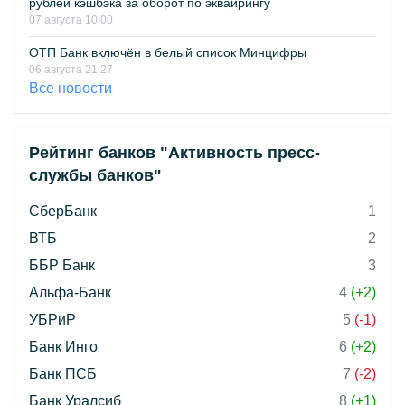
рублей кэшбэка за оборот по эквайрингу
07 августа 10:00
ОТП Банк включён в белый список Минцифры
06 августа 21:27
Все новости
Рейтинг банков "Активность пресс-
службы банков"
СберБанк
1
ВТБ
2
ББР Банк
3
Альфа-Банк
4
(+2)
УБРиР
5
(-1)
Банк Инго
6
(+2)
Банк ПСБ
7
(-2)
Банк Уралсиб
8
(+1)