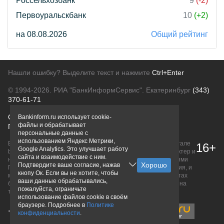
Россельхозбанк
9
(-2)
Первоуральскбанк
10
(+2)
на 08.08.2026
Общий рейтинг
Нашли ошибку? Выделите текст и нажмите
Ctrl+Enter
© 1994-2026.
РИА "БанкИнформСервис". Екатеринбург
(343)
370-61-71
О проекте
Политика конфиденциальности
Bankinform.ru использует cookie-
файлы и обрабатывает
Правовая информация
Для рекламодателей
персональные данные с
использованием Яндекс Метрики,
Вся информация о продуктах банков, размещенная на портале
16+
Google Analytics. Это улучшает работу
bankinform.ru, носит исключительно ознакомительный характер и
сайта и взаимодействие с ним.
не является публичной офертой, определяемой положениями
Подтвердите ваше согласие, нажав
ГК РФ. Информация не содержит точного и полного описания, и
кнопу Ок. Если вы не хотите, чтобы
может быть изменена. Конечные условия уточняйте на сайтах
ваши данные обрабатывались,
банков или при личном обращении. Исключительное право на
пожалуйста, ограничьте
товарные знаки принадлежит их правообладателям.
использование файлов cookie в своём
браузере. Подробнее в
Политике
конфиденциальности
.