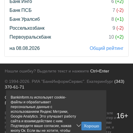
Банк Инго
6
(+2)
Банк ПСБ
7
(-2)
Банк Уралсиб
8
(+1)
Россельхозбанк
9
(-2)
Первоуральскбанк
10
(+2)
на 08.08.2026
Общий рейтинг
Нашли ошибку? Выделите текст и нажмите
Ctrl+Enter
© 1994-2026.
РИА "БанкИнформСервис". Екатеринбург
(343)
370-61-71
О проекте
Политика конфиденциальности
Bankinform.ru использует cookie-
файлы и обрабатывает
Правовая информация
Для рекламодателей
персональные данные с
использованием Яндекс Метрики,
Вся информация о продуктах банков, размещенная на портале
16+
Google Analytics. Это улучшает работу
bankinform.ru, носит исключительно ознакомительный характер и
сайта и взаимодействие с ним.
не является публичной офертой, определяемой положениями
Подтвердите ваше согласие, нажав
ГК РФ. Информация не содержит точного и полного описания, и
кнопу Ок. Если вы не хотите, чтобы
может быть изменена. Конечные условия уточняйте на сайтах