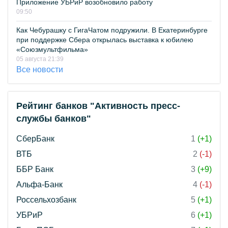
Приложение УБРиР возобновило работу
09:50
Как Чебурашку с ГигаЧатом подружили. В Екатеринбурге
при поддержке Сбера открылась выставка к юбилею
«Союзмультфильма»
05 августа 21:39
Все новости
Рейтинг банков "Активность пресс-
службы банков"
СберБанк
1
(+1)
ВТБ
2
(-1)
ББР Банк
3
(+9)
Альфа-Банк
4
(-1)
Россельхозбанк
5
(+1)
УБРиР
6
(+1)