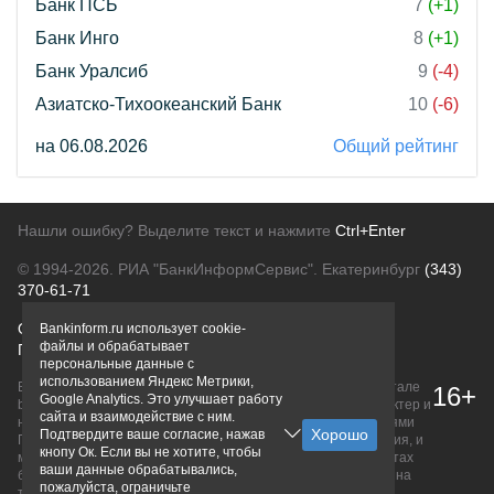
Банк ПСБ
7
(+1)
Банк Инго
8
(+1)
Банк Уралсиб
9
(-4)
Азиатско-Тихоокеанский Банк
10
(-6)
на 06.08.2026
Общий рейтинг
Нашли ошибку? Выделите текст и нажмите
Ctrl+Enter
© 1994-2026.
РИА "БанкИнформСервис". Екатеринбург
(343)
370-61-71
О проекте
Политика конфиденциальности
Bankinform.ru использует cookie-
файлы и обрабатывает
Правовая информация
Для рекламодателей
персональные данные с
использованием Яндекс Метрики,
Вся информация о продуктах банков, размещенная на портале
16+
Google Analytics. Это улучшает работу
bankinform.ru, носит исключительно ознакомительный характер и
сайта и взаимодействие с ним.
не является публичной офертой, определяемой положениями
Подтвердите ваше согласие, нажав
ГК РФ. Информация не содержит точного и полного описания, и
кнопу Ок. Если вы не хотите, чтобы
может быть изменена. Конечные условия уточняйте на сайтах
ваши данные обрабатывались,
банков или при личном обращении. Исключительное право на
пожалуйста, ограничьте
товарные знаки принадлежит их правообладателям.