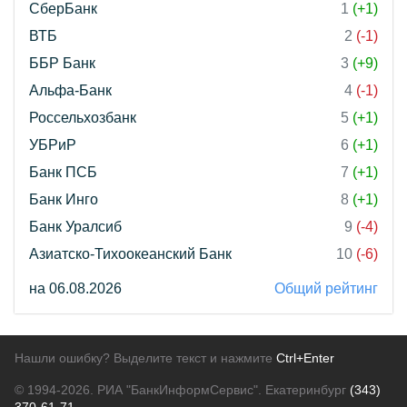
СберБанк
1
(+1)
ВТБ
2
(-1)
ББР Банк
3
(+9)
Альфа-Банк
4
(-1)
Россельхозбанк
5
(+1)
УБРиР
6
(+1)
Банк ПСБ
7
(+1)
Банк Инго
8
(+1)
Банк Уралсиб
9
(-4)
Азиатско-Тихоокеанский Банк
10
(-6)
на 06.08.2026
Общий рейтинг
Нашли ошибку? Выделите текст и нажмите
Ctrl+Enter
© 1994-2026.
РИА "БанкИнформСервис". Екатеринбург
(343)