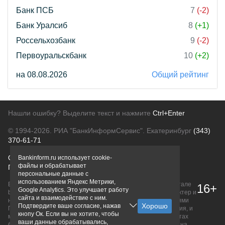
Банк ПСБ
7
(-2)
Банк Уралсиб
8
(+1)
Россельхозбанк
9
(-2)
Первоуральскбанк
10
(+2)
на 08.08.2026
Общий рейтинг
Нашли ошибку? Выделите текст и нажмите
Ctrl+Enter
© 1994-2026.
РИА "БанкИнформСервис". Екатеринбург
(343)
370-61-71
О проекте
Политика конфиденциальности
Bankinform.ru использует cookie-
файлы и обрабатывает
Правовая информация
Для рекламодателей
персональные данные с
использованием Яндекс Метрики,
Вся информация о продуктах банков, размещенная на портале
16+
Google Analytics. Это улучшает работу
bankinform.ru, носит исключительно ознакомительный характер и
сайта и взаимодействие с ним.
не является публичной офертой, определяемой положениями
Подтвердите ваше согласие, нажав
ГК РФ. Информация не содержит точного и полного описания, и
кнопу Ок. Если вы не хотите, чтобы
может быть изменена. Конечные условия уточняйте на сайтах
ваши данные обрабатывались,
банков или при личном обращении. Исключительное право на