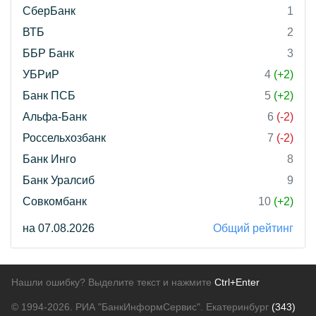
СберБанк
1
ВТБ
2
ББР Банк
3
УБРиР
4
(+2)
Банк ПСБ
5
(+2)
Альфа-Банк
6
(-2)
Россельхозбанк
7
(-2)
Банк Инго
8
Банк Уралсиб
9
Совкомбанк
10
(+2)
на 07.08.2026
Общий рейтинг
Нашли ошибку? Выделите текст и нажмите
Ctrl+Enter
© 1994-2026.
РИА "БанкИнформСервис". Екатеринбург
(343)