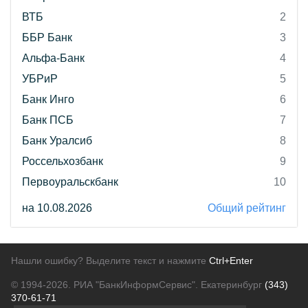
ВТБ
2
ББР Банк
3
Альфа-Банк
4
УБРиР
5
Банк Инго
6
Банк ПСБ
7
Банк Уралсиб
8
Россельхозбанк
9
Первоуральскбанк
10
на 10.08.2026
Общий рейтинг
Нашли ошибку? Выделите текст и нажмите
Ctrl+Enter
© 1994-2026.
РИА "БанкИнформСервис". Екатеринбург
(343)
370-61-71