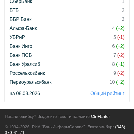
СберБанк
1
ВТБ
2
ББР Банк
3
Альфа-Банк
4
(+2)
УБРиР
5
(-1)
Банк Инго
6
(+2)
Банк ПСБ
7
(-2)
Банк Уралсиб
8
(+1)
Россельхозбанк
9
(-2)
Первоуральскбанк
10
(+2)
на 08.08.2026
Общий рейтинг
Нашли ошибку? Выделите текст и нажмите
Ctrl+Enter
© 1994-2026.
РИА "БанкИнформСервис". Екатеринбург
(343)
370-61-71