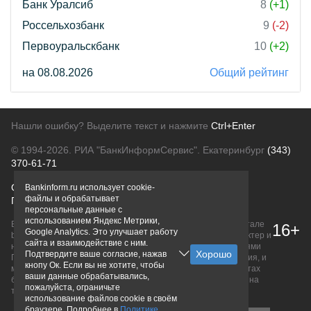
Банк Уралсиб
8
(+1)
Россельхозбанк
9
(-2)
Первоуральскбанк
10
(+2)
на 08.08.2026
Общий рейтинг
Нашли ошибку? Выделите текст и нажмите
Ctrl+Enter
© 1994-2026.
РИА "БанкИнформСервис". Екатеринбург
(343)
370-61-71
О проекте
Политика конфиденциальности
Bankinform.ru использует cookie-
файлы и обрабатывает
Правовая информация
Для рекламодателей
персональные данные с
использованием Яндекс Метрики,
Вся информация о продуктах банков, размещенная на портале
16+
Google Analytics. Это улучшает работу
bankinform.ru, носит исключительно ознакомительный характер и
сайта и взаимодействие с ним.
не является публичной офертой, определяемой положениями
Подтвердите ваше согласие, нажав
ГК РФ. Информация не содержит точного и полного описания, и
кнопу Ок. Если вы не хотите, чтобы
может быть изменена. Конечные условия уточняйте на сайтах
ваши данные обрабатывались,
банков или при личном обращении. Исключительное право на
пожалуйста, ограничьте
товарные знаки принадлежит их правообладателям.
использование файлов cookie в своём
браузере. Подробнее в
Политике