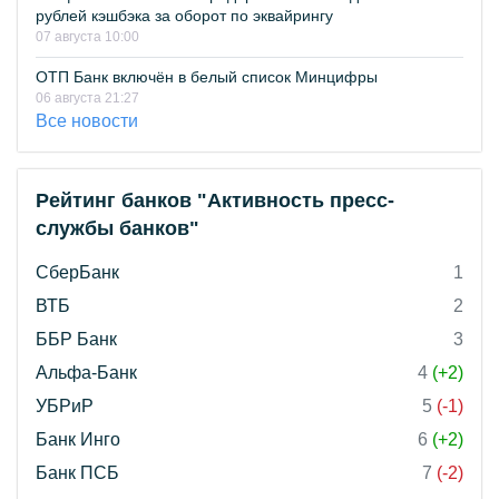
рублей кэшбэка за оборот по эквайрингу
07 августа 10:00
ОТП Банк включён в белый список Минцифры
06 августа 21:27
Все новости
Рейтинг банков "Активность пресс-
службы банков"
СберБанк
1
ВТБ
2
ББР Банк
3
Альфа-Банк
4
(+2)
УБРиР
5
(-1)
Банк Инго
6
(+2)
Банк ПСБ
7
(-2)