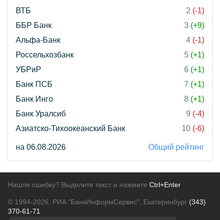
ВТБ
2
(-1)
ББР Банк
3
(+9)
Альфа-Банк
4
(-1)
Россельхозбанк
5
(+1)
УБРиР
6
(+1)
Банк ПСБ
7
(+1)
Банк Инго
8
(+1)
Банк Уралсиб
9
(-4)
Азиатско-Тихоокеанский Банк
10
(-6)
на 06.08.2026
Общий рейтинг
Нашли ошибку? Выделите текст и нажмите
Ctrl+Enter
© 1994-2026.
РИА "БанкИнформСервис". Екатеринбург
(343)
370-61-71