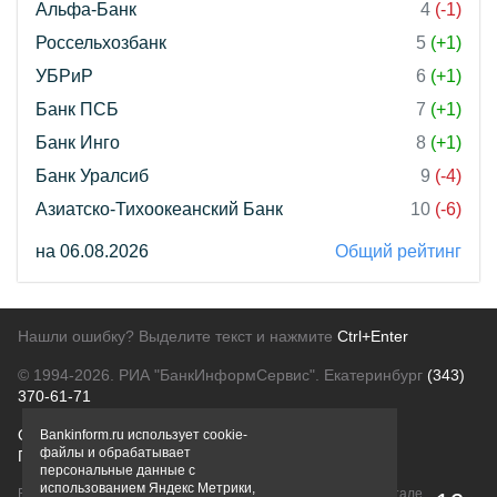
Альфа-Банк
4
(-1)
Россельхозбанк
5
(+1)
УБРиР
6
(+1)
Банк ПСБ
7
(+1)
Банк Инго
8
(+1)
Банк Уралсиб
9
(-4)
Азиатско-Тихоокеанский Банк
10
(-6)
на 06.08.2026
Общий рейтинг
Нашли ошибку? Выделите текст и нажмите
Ctrl+Enter
© 1994-2026.
РИА "БанкИнформСервис". Екатеринбург
(343)
370-61-71
О проекте
Политика конфиденциальности
Bankinform.ru использует cookie-
файлы и обрабатывает
Правовая информация
Для рекламодателей
персональные данные с
использованием Яндекс Метрики,
Вся информация о продуктах банков, размещенная на портале