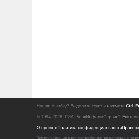
Нашли ошибку? Выделите текст и нажмите
Ctrl+E
© 1994-2026.
РИА "БанкИнформСервис". Екатери
О проекте
Политика конфиденциальности
Правов
Вся информация о продуктах банков, размещенная на по