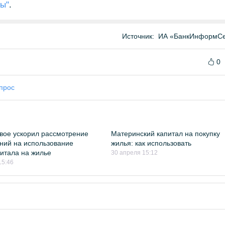
ты"
.
Источник:
ИА «БанкИнформСе
0
прос
вое ускорил рассмотрение
Материнский капитал на покупку
ний на использование
жилья: как использовать
итала на жилье
30 апреля 15:12
15:46