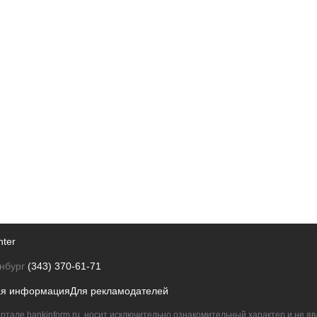
nter
нбург
(343) 370-61-71
ая информация
Для рекламодателей
ртале bankinform.ru, носит исключительно ознакомительный характер и не 