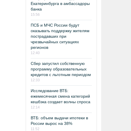
Екатеринбурга в амбассадоры
банка
15:56
ПСБ и МЧС России будут
оказывать поддержку жителям
пострадавших при
чрезвычайных ситуациях
регионов
12:40
Сбер запустил собственную
программу образовательных
кредитов с льготным периодом
12:33
Исследование ВТБ:
ежемесячная смена категорий
кешбэка создает волны спроса
12:14
ВТБ: объем выдачи ипотеки в
России вырос на 38%
11:52