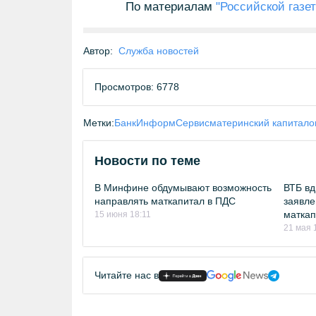
По материалам
"Российской газе
Автор:
Служба новостей
Просмотров: 6778
Метки:
БанкИнформСервис
материнский капитал
о
Новости по теме
В Минфине обдумывают возможность
ВТБ вд
направлять маткапитал в ПДС
заявле
маткап
15 июня 18:11
21 мая 
Читайте нас в