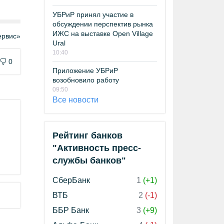
УБРиР принял участие в
обсуждении перспектив рынка
ИЖС на выставке Open Village
рвис»
Ural
10:40
0
Приложение УБРиР
возобновило работу
09:50
Все новости
Рейтинг банков
"Активность пресс-
службы банков"
СберБанк
1
(+1)
ВТБ
2
(-1)
ББР Банк
3
(+9)