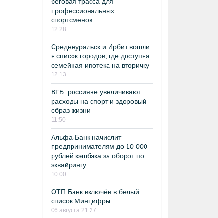
беговая трасса для
профессиональных
спортсменов
12:28
Среднеуральск и Ирбит вошли
в список городов, где доступна
семейная ипотека на вторичку
12:13
ВТБ: россияне увеличивают
расходы на спорт и здоровый
образ жизни
11:50
Альфа-Банк начислит
предпринимателям до 10 000
рублей кэшбэка за оборот по
эквайрингу
10:00
ОТП Банк включён в белый
список Минцифры
06 августа 21:27