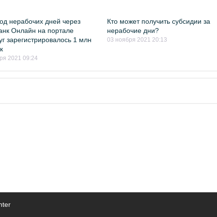
од нерабочих дней через
Кто может получить субсидии за
нк Онлайн на портале
нерабочие дни?
уг зарегистрировалось 1 млн
03 ноября 2021 20:13
к
ря 2021 09:24
nter