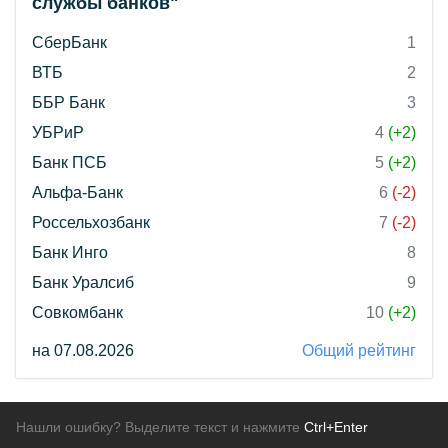
службы банков"
СберБанк
1
ВТБ
2
ББР Банк
3
УБРиР
4
(+2)
Банк ПСБ
5
(+2)
Альфа-Банк
6
(-2)
Россельхозбанк
7
(-2)
Банк Инго
8
Банк Уралсиб
9
Совкомбанк
10
(+2)
на 07.08.2026
Общий рейтинг
Нашли ошибку? Выделите текст и нажмите
Ctrl+Enter