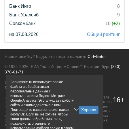
Банк Инго
8
Банк Уралсиб
9
Совкомбанк
10
(+2)
на 07.08.2026
Общий рейтинг
Нашли ошибку? Выделите текст и нажмите
Ctrl+Enter
© 1994-2026.
РИА "БанкИнформСервис". Екатеринбург
(343)
370-61-71
О проекте
Политика конфиденциальности
Bankinform.ru использует cookie-
файлы и обрабатывает
Правовая информация
Для рекламодателей
персональные данные с
использованием Яндекс Метрики,
Вся информация о продуктах банков, размещенная на портале
16+
Google Analytics. Это улучшает работу
bankinform.ru, носит исключительно ознакомительный характер и
сайта и взаимодействие с ним.
не является публичной офертой, определяемой положениями
Подтвердите ваше согласие, нажав
ГК РФ. Информация не содержит точного и полного описания, и
кнопу Ок. Если вы не хотите, чтобы
может быть изменена. Конечные условия уточняйте на сайтах
ваши данные обрабатывались,
банков или при личном обращении. Исключительное право на
пожалуйста, ограничьте
товарные знаки принадлежит их правообладателям.
использование файлов cookie в своём