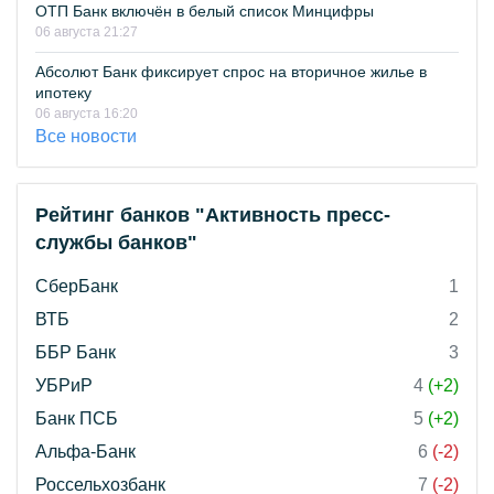
ОТП Банк включён в белый список Минцифры
06 августа 21:27
Абсолют Банк фиксирует спрос на вторичное жилье в
ипотеку
06 августа 16:20
Все новости
Рейтинг банков "Активность пресс-
службы банков"
СберБанк
1
ВТБ
2
ББР Банк
3
УБРиР
4
(+2)
Банк ПСБ
5
(+2)
Альфа-Банк
6
(-2)
Россельхозбанк
7
(-2)