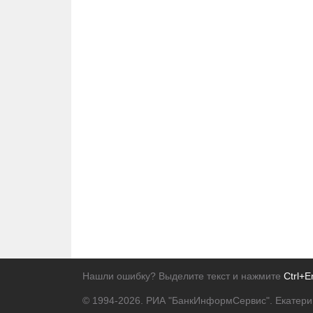
Нашли ошибку? Выделите текст и нажмите
Ctrl+E
© 1994-2026.
РИА "БанкИнформСервис". Екатери