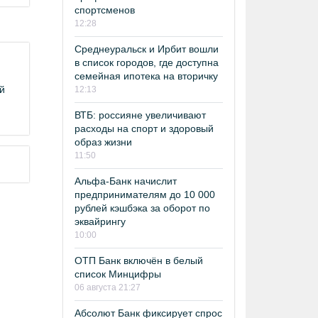
спортсменов
12:28
Среднеуральск и Ирбит вошли
в список городов, где доступна
семейная ипотека на вторичку
й
12:13
ВТБ: россияне увеличивают
расходы на спорт и здоровый
образ жизни
11:50
Альфа-Банк начислит
предпринимателям до 10 000
рублей кэшбэка за оборот по
эквайрингу
10:00
ОТП Банк включён в белый
список Минцифры
06 августа 21:27
Абсолют Банк фиксирует спрос